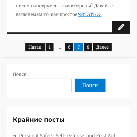
письма инструмент самообороны? Давайте
взглянем на то, как простое
ЧИТАТЬ >>
Назад
1
…
6
7
8
Далее
Пагинация
записей
Поиск
Поиск
Крайние посты
Personal Safety, Self-Defense, and First Aid: