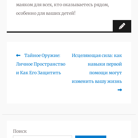
маяком для всех, кто оказываетесь рядом,
особенно для ваших детей!
Предыдущая
Следующая
Тайное Оружие:
Исцеляющая сила: как
Навигация
запись:
запись:
Личное Пространство
навыки первой
по
и Как Его Защитить
помощи могут
записям
изменить вашу жизнь
Поиск