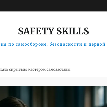
SAFETY SKILLS
ия по самообороне, безопасности и первой
 стать скрытым мастером самозаставы