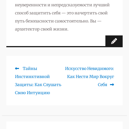
неуверенности и непредсказуемости лучший
способ защитить себя — это начертить свой
путь безопасности самостоятельно. Вы —
архитектор своей жизни.
Предыдущая
Следующая
Тайны
Искусство Невидимого:
Навигация
запись:
запись:
Инстинктивной
Как Нести Мир Вокруг
по
Защиты: Как Слушать
Себя
записям
Свою Интуицию